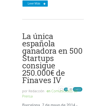
Leer Más
La única
española
ganadora en 500
Startups
consigue
250.000€ de
Finaves IV
1403
0
por
Redacción
en
Comunicados de
Prensa
Barcelona, 7 de mayo de 2014.-