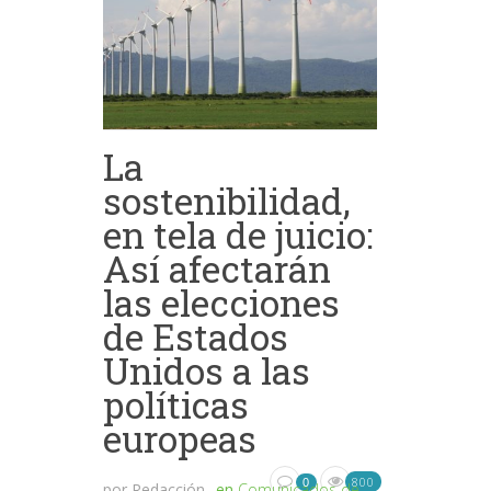
La
sostenibilidad,
en tela de juicio:
Así afectarán
las elecciones
de Estados
Unidos a las
políticas
europeas
800
0
por
Redacción
en
Comunicados de