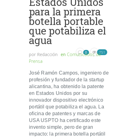
Estados Unidos
para la primera
botella portable
que potabiliza el
agua
751
0
por
Redacción
en
Comunicados de
Prensa
José Ramón Campos, ingeniero de
profesión y fundador de la startup
alicantina, ha obtenido la patente
en Estados Unidos por su
innovador dispositivo electrónico
portátil que potabiliza el agua. La
oficina de patentes y marcas de
USA USPTO ha certificado este
invento simple, pero de gran
impacto: la primera botella portátil