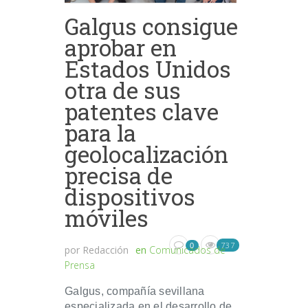
Galgus consigue
aprobar en
Estados Unidos
otra de sus
patentes clave
para la
geolocalización
precisa de
dispositivos
móviles
737
0
por
Redacción
en
Comunicados de
Prensa
Galgus, compañía sevillana
especializada en el desarrollo de