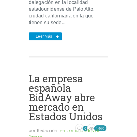
delegación en la localidad
estadounidense de Palo Alto,
ciudad californiana en la que
tienen su sede...
Leer Más
La empresa
española
BidAway abre
mercado en
Estados Unidos
1460
0
por
Redacción
en
Comunicados de