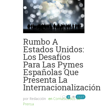
Rumbo A
Estados Unidos:
Los Desafíos
Para Las Pymes
Españolas Que
Presenta La
Internacionalización
1127
0
por
Redacción
en
Comunicados de
Prensa