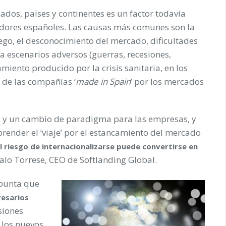
ados, países y continentes es un factor todavía
dores españoles. Las causas más comunes son la
uego, el desconocimiento del mercado, dificultades
 a escenarios adversos (guerras, recesiones,
amiento producido por la crisis sanitaria, en los
 de las compañías ‘
made in Spain
’ por los mercados
ío y un cambio de paradigma para las empresas, y
ender el ‘viaje’ por el estancamiento del mercado
l riesgo de internacionalizarse puede convertirse en
Italo Torrese, CEO de Softlanding Global.
punta que
esarios
siones
 los nuevos