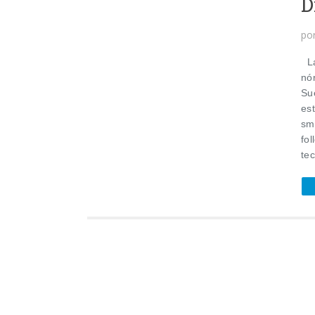
D
po
La
nó
Su
est
sm
fol
tec