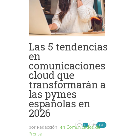
Las 5 tendencias
en
comunicaciones
cloud que
transformarán a
las pymes
españolas en
2026
370
0
por
Redacción
en
Comunicados de
Prensa