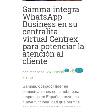
Gamma integra
WhatsApp
Business en su
centralita
virtual Centrex
para potenciar la
atención al
cliente
512
0
por
Redacción
en
Comunicados de
Prensa
Gamma, operador líder en
comunicaciones en la nube para
empresas en España, lanza una
nueva funcionalidad que permite