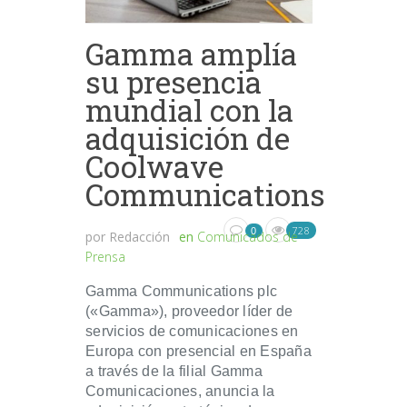
Gamma amplía
su presencia
mundial con la
adquisición de
Coolwave
Communications
728
0
por
Redacción
en
Comunicados de
Prensa
Gamma Communications plc
(«Gamma»), proveedor líder de
servicios de comunicaciones en
Europa con presencial en España
a través de la filial Gamma
Comunicaciones, anuncia la