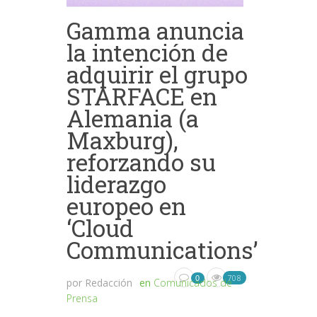
Gamma anuncia
la intención de
adquirir el grupo
STARFACE en
Alemania (a
Maxburg),
reforzando su
liderazgo
europeo en
‘Cloud
Communications’
708
0
por
Redacción
en
Comunicados de
Prensa