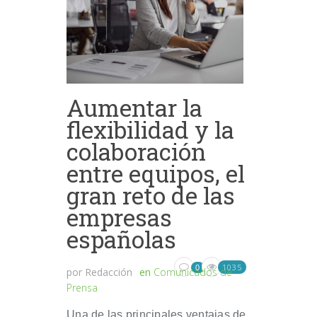
Aumentar la
flexibilidad y la
colaboración
entre equipos, el
gran reto de las
empresas
españolas
1035
0
por
Redacción
en
Comunicados de
Prensa
Una de las principales ventajas de