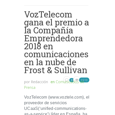
VozTelecom
gana el premio a
la Compañía
Emprendedora
2018 en
comunicaciones
en la nube de
Frost & Sullivan
1510
0
por
Redacción
en
Comunicados de
Prensa
VozTelecom (www.voztele.com), el
proveedor de servicios
UCaaS(‘unified-communications-
as-a-service’) líder en España, ha