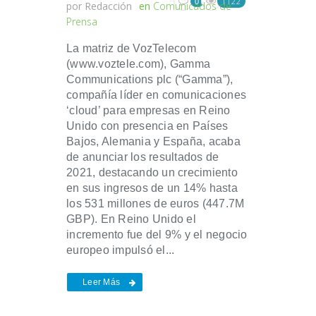
1122
0
por
Redacción
en
Comunicados de
Prensa
La matriz de VozTelecom
(www.voztele.com), Gamma
Communications plc (“Gamma”),
compañía líder en comunicaciones
‘cloud’ para empresas en Reino
Unido con presencia en Países
Bajos, Alemania y España, acaba
de anunciar los resultados de
2021, destacando un crecimiento
en sus ingresos de un 14% hasta
los 531 millones de euros (447.7M
GBP). En Reino Unido el
incremento fue del 9% y el negocio
europeo impulsó el...
Leer Más