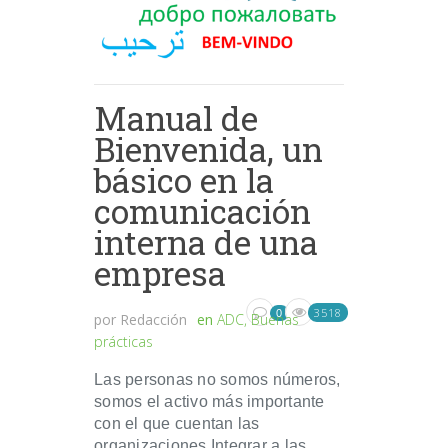
Manual de
Bienvenida, un
básico en la
comunicación
interna de una
empresa
3518
0
por
Redacción
en
ADC
,
Buenas
prácticas
Las personas no somos números,
somos el activo más importante
con el que cuentan las
organizaciones Integrar a las