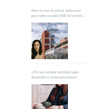
Nace la nota de prensa audiovisual
para redes sociales B2B de la mano de
Lokutor y Techsales Comunicación
¿Por qué estudiar astrología para
desarrollar el autoconocimiento?