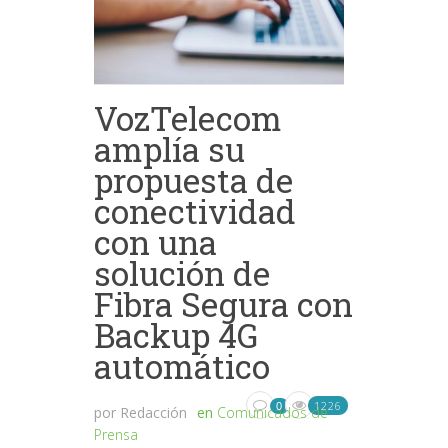
VozTelecom
amplía su
propuesta de
conectividad
con una
solución de
Fibra Segura con
Backup 4G
automático
1226
0
por
Redacción
en
Comunicados de
Prensa