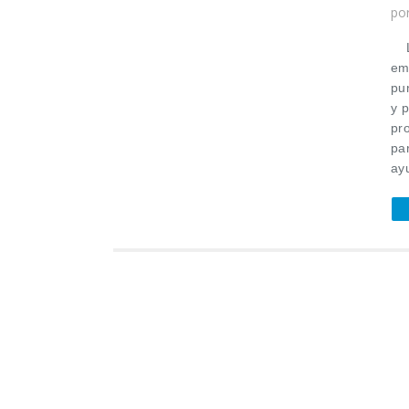
po
La
em
pun
y p
pr
par
ay