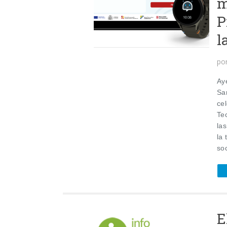
m
P
l
po
Ay
Sa
cel
Te
las
la 
soc
E