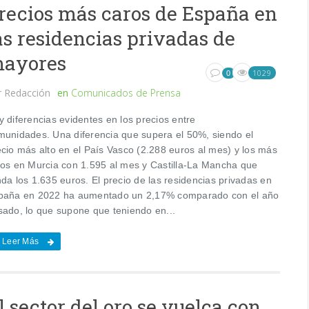
recios más caros de España en
as residencias privadas de
ayores
1029
0
r
Redacción
en
Comunicados de Prensa
 diferencias evidentes en los precios entre
munidades. Una diferencia que supera el 50%, siendo el
ecio más alto en el País Vasco (2.288 euros al mes) y los más
jos en Murcia con 1.595 al mes y Castilla-La Mancha que
da los 1.635 euros. El precio de las residencias privadas en
paña en 2022 ha aumentado un 2,17% comparado con el año
sado, lo que supone que teniendo en...
Leer Más
l sector del oro se vuelca con