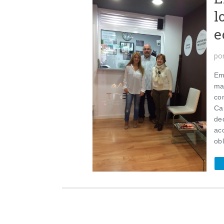
l
e
po
Em
ma
co
Ca
de
ac
ob