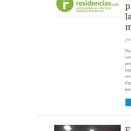
p
l
m
po
Hay
co
pr
ba
ron
Es
pa
E