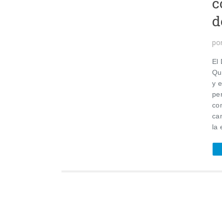
c
d
po
El
Qu
y e
pe
co
ca
la 