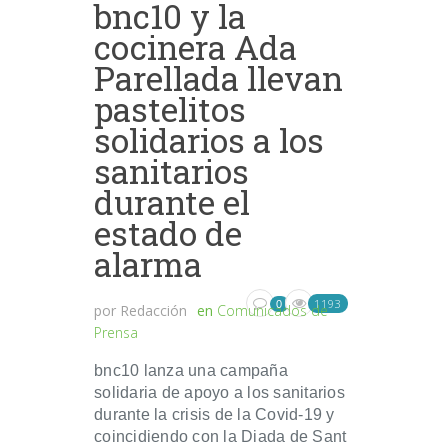
bnc10 y la
cocinera Ada
Parellada llevan
pastelitos
solidarios a los
sanitarios
durante el
estado de
alarma
1193
0
por
Redacción
en
Comunicados de
Prensa
bnc10 lanza una campaña
solidaria de apoyo a los sanitarios
durante la crisis de la Covid-19 y
coincidiendo con la Diada de Sant