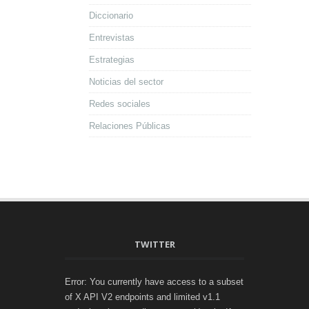
Diccionario
Entrevistas
Estrategias
Noticias del sector
Redes sociales
Relaciones Públicas
TWITTER
Error: You currently have access to a subset
of X API V2 endpoints and limited v1.1