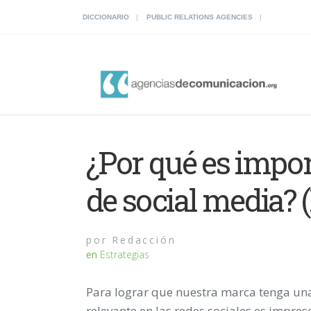
DICCIONARIO
PUBLIC RELATIONS AGENCIES
¿Por qué es impor
de social media? (
por
Redacción
en
Estrategias
Para lograr que nuestra marca tenga un
relevante en las redes sociales es impres