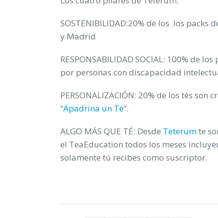
Los cuatro pilares de Teterum:
SOSTENIBILIDAD
:
20%
de los los packs d
y Madrid
RESPONSABILIDAD SOCIAL
:
100%
de los 
por personas con discapacidad intelectua
PERSONALIZACIÓN
:
20%
de los tés son c
“
Apadrina un Té
”.
ALGO MÁS QUE TÉ:
Desde
Teterum
te so
el
TeaEducation
todos los meses incluye
solamente tú recibes como suscriptor.