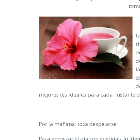
tome
U
r
d
d
l
d
d
mejores tés ideales para cada instante d
Por la mañana: toca despejarse
Para empezar el día con energías, lo idea