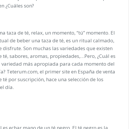
n ¿Cuáles son?
na taza de té, relax, un momento, “tú” momento. El
itual de beber una taza de té, es un ritual calmado,
e disfrute. Son muchas las variedades que existen
e té, sabores, aromas, propiedades,…Pero, ¿Cuál es
a variedad más apropiada para cada momento del
ía? Teterum.com, el primer site en España de venta
e té por suscripción, hace una selección de los
el día.
l es echar mano de un té negro. El té negro es la