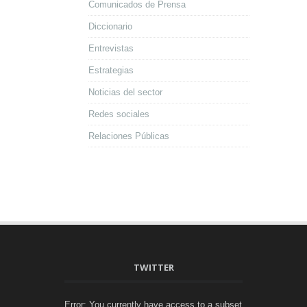
Comunicados de Prensa
Diccionario
Entrevistas
Estrategias
Noticias del sector
Redes sociales
Relaciones Públicas
TWITTER
Error: You currently have access to a subset