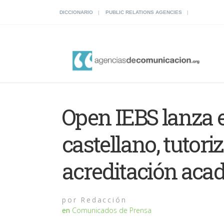
DICCIONARIO
PUBLIC RELATIONS AGENCIES
Open IEBS lanza 
castellano, tutori
acreditación aca
por
Redacción
en
Comunicados de Prensa