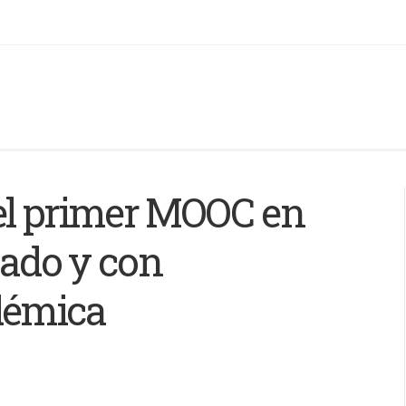
el primer MOOC en
zado y con
démica