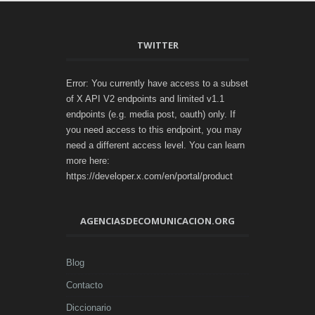
TWITTER
Error: You currently have access to a subset
of X API V2 endpoints and limited v1.1
endpoints (e.g. media post, oauth) only. If
you need access to this endpoint, you may
need a different access level. You can learn
more here:
https://developer.x.com/en/portal/product
AGENCIASDECOMUNICACION.ORG
Blog
Contacto
Diccionario