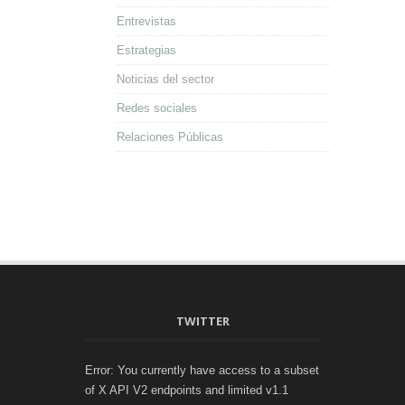
Entrevistas
Estrategias
Noticias del sector
Redes sociales
Relaciones Públicas
TWITTER
Error: You currently have access to a subset
of X API V2 endpoints and limited v1.1