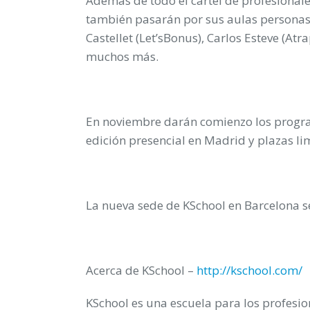
Además de todo el cartel de profesional
también pasarán por sus aulas personas
Castellet (Let’sBonus), Carlos Esteve (At
muchos más.
En noviembre darán comienzo los progr
edición presencial en Madrid y plazas li
La nueva sede de KSchool en Barcelona se 
Acerca de KSchool –
http://kschool.com/
KSchool es una escuela para los profesi