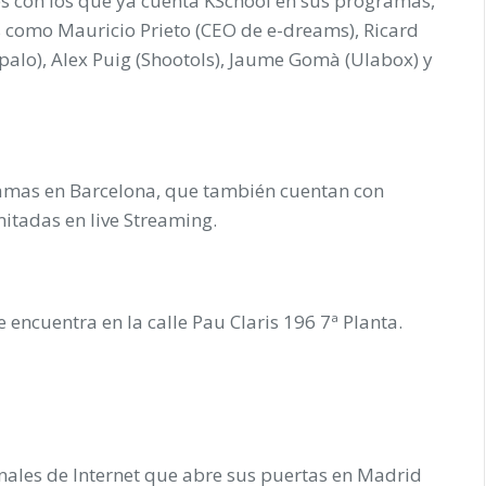
es con los que ya cuenta KSchool en sus programas,
 como Mauricio Prieto (CEO de e-dreams), Ricard
rapalo), Alex Puig (Shootols), Jaume Gomà (Ulabox) y
amas en Barcelona, que también cuentan con
mitadas en live Streaming.
encuentra en la calle Pau Claris 196 7ª Planta.
onales de Internet que abre sus puertas en Madrid