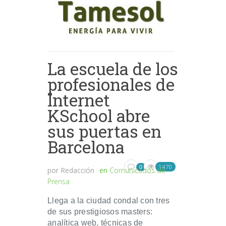
La escuela de los
profesionales de
Internet
KSchool abre
sus puertas en
Barcelona
1470
0
por
Redacción
en
Comunicados de
Prensa
Llega a la ciudad condal con tres
de sus prestigiosos masters:
analítica web, técnicas de