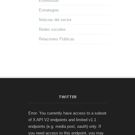
Entrevistas
Estrategias
Noticias del sector
Redes sociales
Relaciones Públicas
TWITTER
Error: You currently have access to a subset
of X API V2 endpoints and limited v1.1
endpoints (e.g. media post, oauth) only. If
you need access to this endpoint, you may