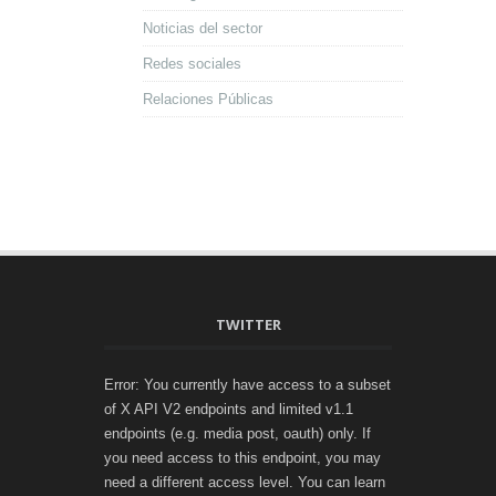
Noticias del sector
Redes sociales
Relaciones Públicas
TWITTER
Error: You currently have access to a subset
of X API V2 endpoints and limited v1.1
endpoints (e.g. media post, oauth) only. If
you need access to this endpoint, you may
need a different access level. You can learn