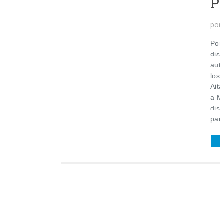
P
po
Por
di
au
los
Ai
a 
di
par