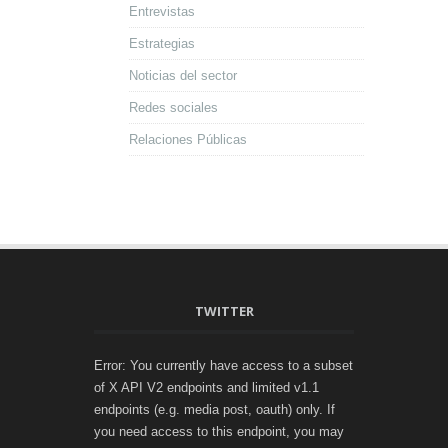
Entrevistas
Estrategias
Noticias del sector
Redes sociales
Relaciones Públicas
TWITTER
Error: You currently have access to a subset
of X API V2 endpoints and limited v1.1
endpoints (e.g. media post, oauth) only. If
you need access to this endpoint, you may