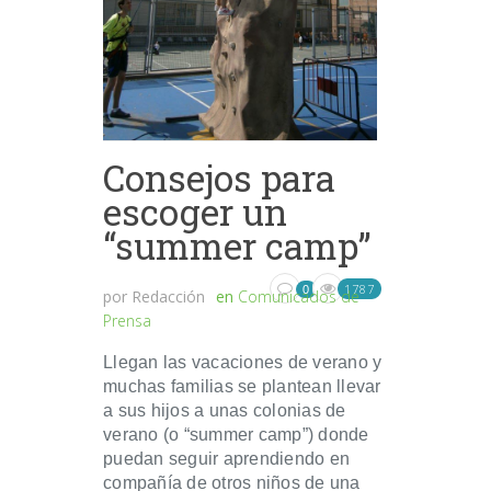
Consejos para
escoger un
“summer camp”
1787
0
por
Redacción
en
Comunicados de
Prensa
Llegan las vacaciones de verano y
muchas familias se plantean llevar
a sus hijos a unas colonias de
verano (o “summer camp”) donde
puedan seguir aprendiendo en
compañía de otros niños de una