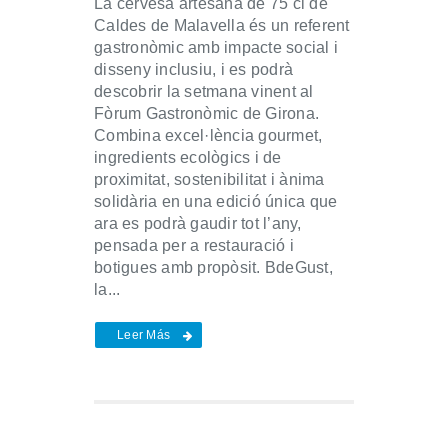
La cervesa artesana de 75 cl de
Caldes de Malavella és un referent
gastronòmic amb impacte social i
disseny inclusiu, i es podrà
descobrir la setmana vinent al
Fòrum Gastronòmic de Girona.
Combina excel·lència gourmet,
ingredients ecològics i de
proximitat, sostenibilitat i ànima
solidària en una edició única que
ara es podrà gaudir tot l’any,
pensada per a restauració i
botigues amb propòsit. BdeGust,
la...
Leer Más