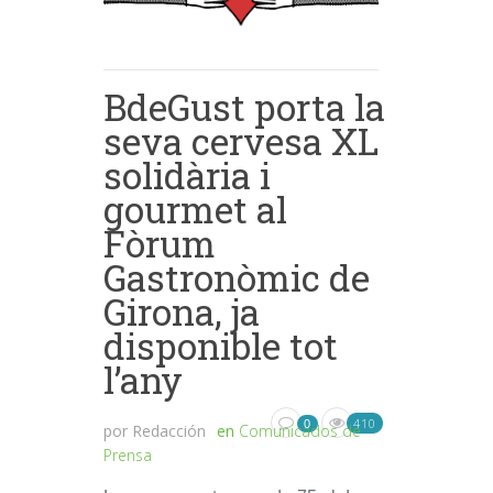
BdeGust porta la
seva cervesa XL
solidària i
gourmet al
Fòrum
Gastronòmic de
Girona, ja
disponible tot
l’any
410
0
por
Redacción
en
Comunicados de
Prensa