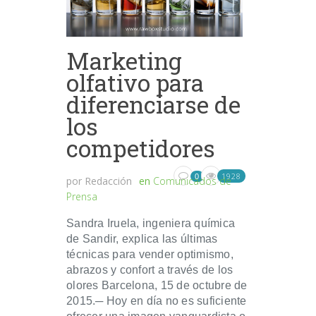
Marketing
olfativo para
diferenciarse de
los
competidores
1928
0
por
Redacción
en
Comunicados de
Prensa
Sandra Iruela, ingeniera química
de Sandir, explica las últimas
técnicas para vender optimismo,
abrazos y confort a través de los
olores Barcelona, 15 de octubre de
2015.─ Hoy en día no es suficiente