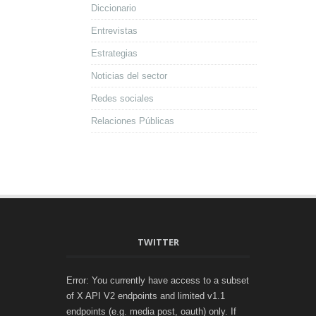
Diccionario
Entrevistas
Estrategias
Noticias del sector
Redes sociales
Relaciones Públicas
TWITTER
Error: You currently have access to a subset
of X API V2 endpoints and limited v1.1
endpoints (e.g. media post, oauth) only. If