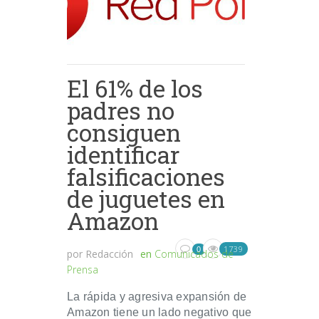
El 61% de los
padres no
consiguen
identificar
falsificaciones
de juguetes en
Amazon
1739
0
por
Redacción
en
Comunicados de
Prensa
La rápida y agresiva expansión de
Amazon tiene un lado negativo que