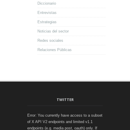
Diccionario
Entrevistas
Estrategias
Noticias del sector
Redes sociales
Relaciones Públicas
TWITTER
Error: You currently have access to a subset
of X API V2 endpoints and limited v1.1
endpoints (e.g. media post, oauth) only. If