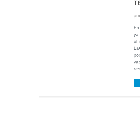
r
po
En
ya
el
La
po
va
re