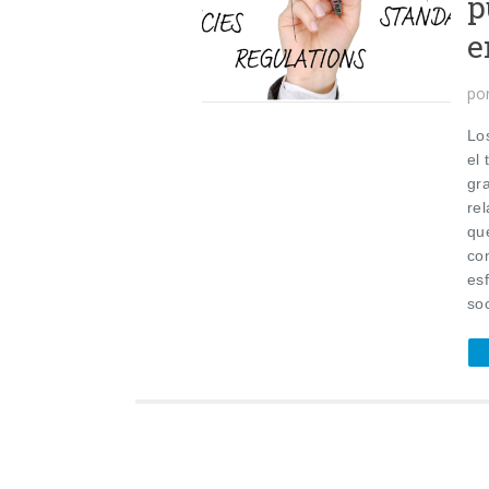
p
e
po
Lo
el
gr
re
qu
co
esf
soc