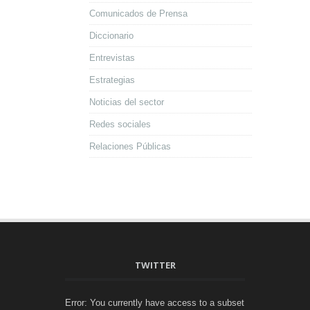
Comunicados de Prensa
Diccionario
Entrevistas
Estrategias
Noticias del sector
Redes sociales
Relaciones Públicas
TWITTER
Error: You currently have access to a subset