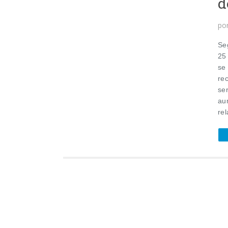
d
po
Se
25
se
re
ser
au
rel