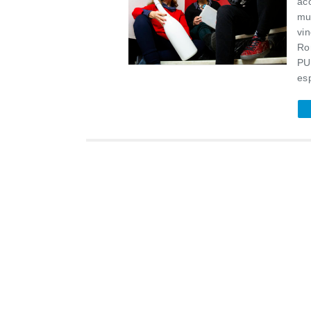
ac
mu
vi
Ro
PU
es