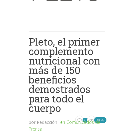
Pleto, el primer
complemento
nutricional con
más de 150
beneficios
demostrados
para todo el
cuerpo
3078
0
por
Redacción
en
Comunicados de
Prensa