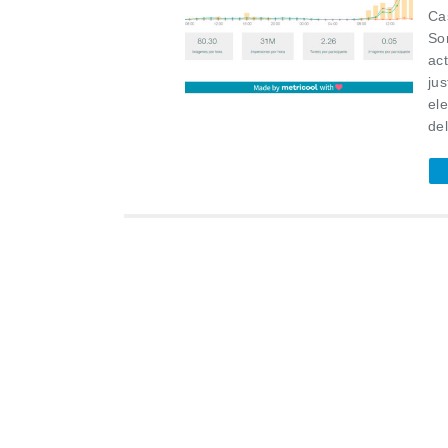
Ca
So
act
ju
el
del