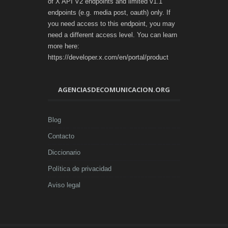
of X API V2 endpoints and limited v1.1
endpoints (e.g. media post, oauth) only. If
you need access to this endpoint, you may
need a different access level. You can learn
more here:
https://developer.x.com/en/portal/product
AGENCIASDECOMUNICACION.ORG
Blog
Contacto
Diccionario
Política de privacidad
Aviso legal