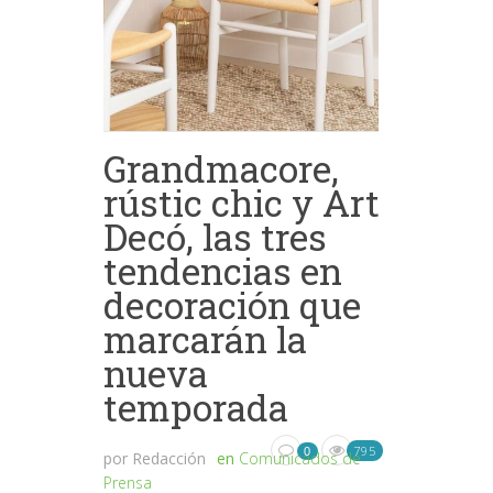
Grandmacore,
rústic chic y Art
Decó, las tres
tendencias en
decoración que
marcarán la
nueva
temporada
795
0
por
Redacción
en
Comunicados de
Prensa