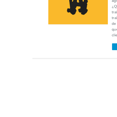
ag
¿Q
tr
tr
de 
que
cli