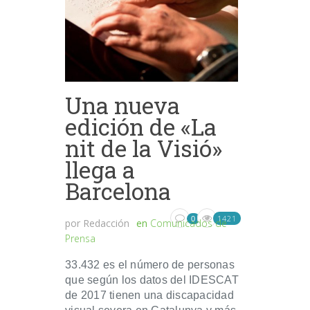
Una nueva
edición de «La
nit de la Visió»
llega a
Barcelona
1421
0
por
Redacción
en
Comunicados de
Prensa
33.432 es el número de personas
que según los datos del IDESCAT
de 2017 tienen una discapacidad