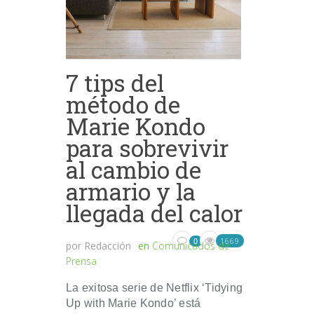
7 tips del
método de
Marie Kondo
para sobrevivir
al cambio de
armario y la
llegada del calor
1669
0
por
Redacción
en
Comunicados de
Prensa
La exitosa serie de Netflix ‘Tidying
Up with Marie Kondo’ está