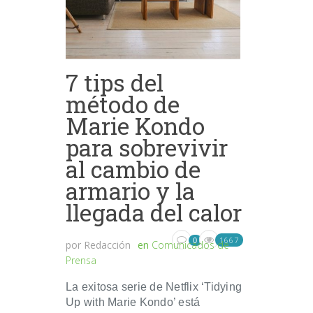
7 tips del
método de
Marie Kondo
para sobrevivir
al cambio de
armario y la
llegada del calor
1667
0
por
Redacción
en
Comunicados de
Prensa
La exitosa serie de Netflix ‘Tidying
Up with Marie Kondo’ está