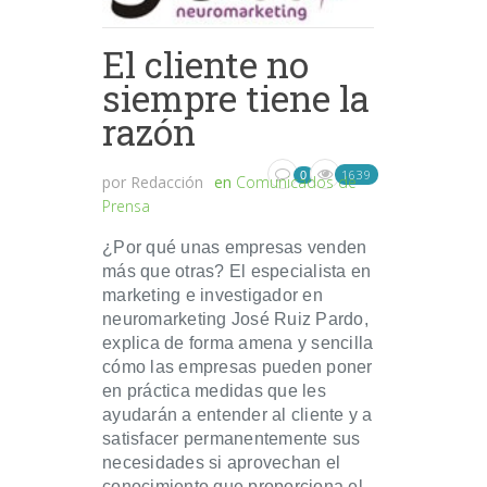
El cliente no
siempre tiene la
razón
1639
0
por
Redacción
en
Comunicados de
Prensa
¿Por qué unas empresas venden
más que otras? El especialista en
marketing e investigador en
neuromarketing José Ruiz Pardo,
explica de forma amena y sencilla
cómo las empresas pueden poner
en práctica medidas que les
ayudarán a entender al cliente y a
satisfacer permanentemente sus
necesidades si aprovechan el
conocimiento que proporciona el