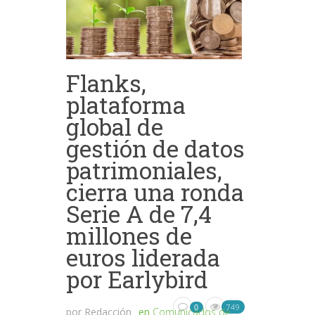
Flanks,
plataforma
global de
gestión de datos
patrimoniales,
cierra una ronda
Serie A de 7,4
millones de
euros liderada
por Earlybird
749
0
por
Redacción
en
Comunicados de