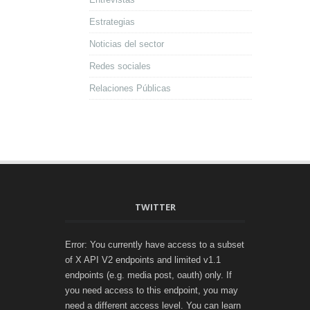
Estrategias
Noticias del sector
Redes sociales
Relaciones Públicas
TWITTER
Error: You currently have access to a subset
of X API V2 endpoints and limited v1.1
endpoints (e.g. media post, oauth) only. If
you need access to this endpoint, you may
need a different access level. You can learn