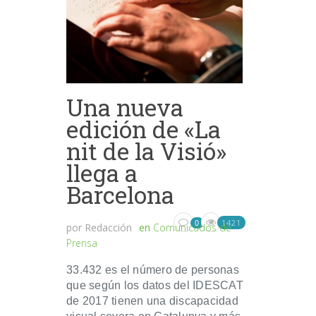
Una nueva
edición de «La
nit de la Visió»
llega a
Barcelona
1421
0
por
Redacción
en
Comunicados de
Prensa
33.432 es el número de personas
que según los datos del IDESCAT
de 2017 tienen una discapacidad