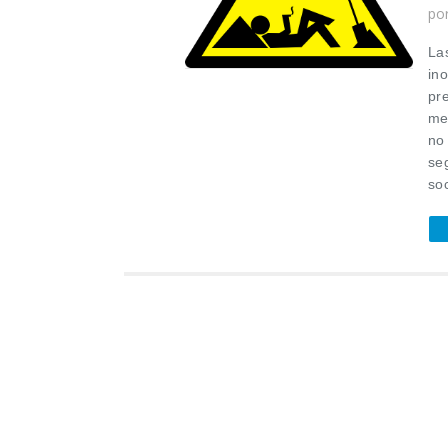
po
La
ino
pre
me
no
se
soc