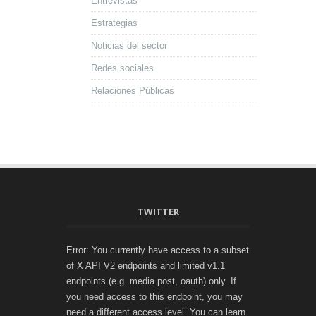
Entrevistas
Estrategias
Noticias del sector
Redes sociales
Relaciones Públicas
TWITTER
Error: You currently have access to a subset
of X API V2 endpoints and limited v1.1
endpoints (e.g. media post, oauth) only. If
you need access to this endpoint, you may
need a different access level. You can learn