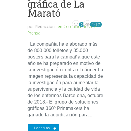
gráfica de La
Marató
1437
0
por
Redacción
en
Comunicados de
Prensa
La compañía ha elaborado más
de 800.000 folletos y 35.000
posters para la campaña que este
año se ha preparado en motivo de
la investigación contra el cáncer La
imagen representa la capacidad de
la investigación para aumentar la
supervivencia y la calidad de vida
de los enfermos Barcelona, octubre
de 2018.- El grupo de soluciones
gráficas 360º Printmakers ha
ganado la adjudicación para...
Leer Más