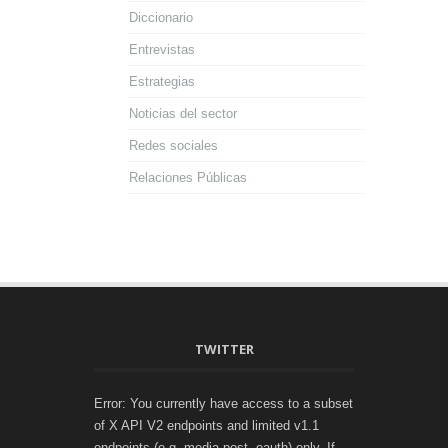
Diccionario
Entrevistas
Estrategias
Noticias del sector
Redes sociales
Relaciones Públicas
TWITTER
Error: You currently have access to a subset
of X API V2 endpoints and limited v1.1
endpoints (e.g. media post, oauth) only. If