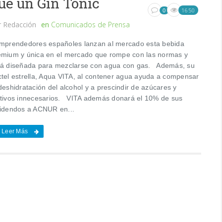
ue un Gin Tonic
1650
0
r
Redacción
en
Comunicados de Prensa
prendedores españoles lanzan al mercado esta bebida
emium y única en el mercado que rompe con las normas y
tá diseñada para mezclarse con agua con gas. Además, su
ctel estrella, Aqua VITA, al contener agua ayuda a compensar
deshidratación del alcohol y a prescindir de azúcares y
itivos innecesarios. VITA además donará el 10% de sus
videndos a ACNUR en...
Leer Más