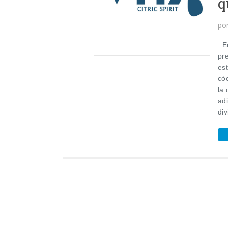
q
po
Em
pr
es
có
la 
ad
di