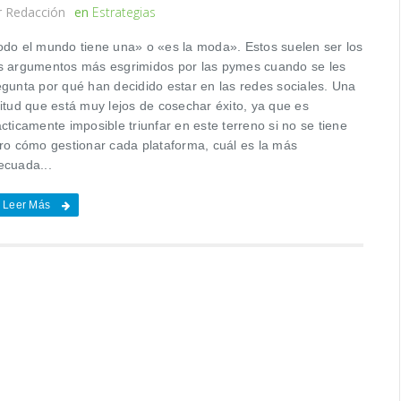
r
Redacción
en
Estrategias
odo el mundo tiene una» o «es la moda». Estos suelen ser los
s argumentos más esgrimidos por las pymes cuando se les
egunta por qué han decidido estar en las redes sociales. Una
titud que está muy lejos de cosechar éxito, ya que es
cticamente imposible triunfar en este terreno si no se tiene
aro cómo gestionar cada plataforma, cuál es la más
ecuada...
Leer Más