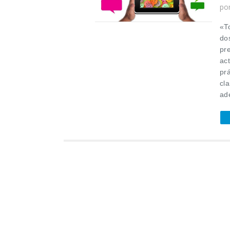
po
«T
do
pr
ac
prá
cl
ad